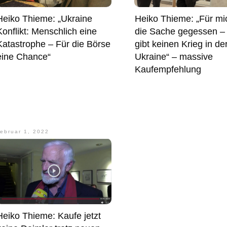
Heiko Thieme: „Ukraine
Heiko Thieme: „Für mic
Konflikt: Menschlich eine
die Sache gegessen –
Katastrophe – Für die Börse
gibt keinen Krieg in de
eine Chance“
Ukraine“ – massive
Kaufempfehlung
ebruar 1, 2022
Heiko Thieme: Kaufe jetzt