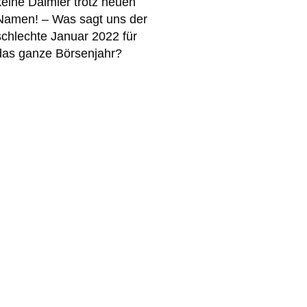
keine Daimler trotz neuen
Namen! – Was sagt uns der
schlechte Januar 2022 für
das ganze Börsenjahr?