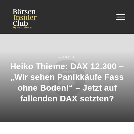
JUNI 3
Heiko Thieme: DAX 12.300 –
„Wir sehen Panikkäufe Fass
ohne Boden!“ – Jetzt auf
fallenden DAX setzten?