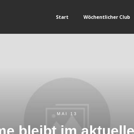
Start
Wöchentlicher Club
MAI 13
e bleibt im aktuell