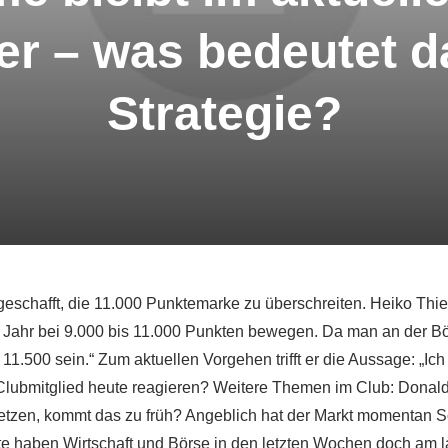
r – was bedeutet da
Strategie?
geschafft, die 11.000 Punktemarke zu überschreiten. Heiko Thie
 Jahr bei 9.000 bis 11.000 Punkten bewegen. Da man an der Bö
1.500 sein.“ Zum aktuellen Vorgehen trifft er die Aussage: „Ich 
Clubmitglied heute reagieren? Weitere Themen im Club: Donald
zen, kommt das zu früh? Angeblich hat der Markt momentan So
te haben Wirtschaft und Börse in den letzten Wochen doch am l