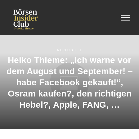
AUGUST 1
Heiko Thieme: „Ich warne vor
dem August und September! –
habe Facebook gekauft!“,
Osram kaufen?, den richtigen
Hebel?, Apple, FANG, …