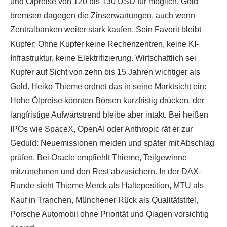
und Ölpreise von 120 bis 130 USD für möglich. Gold
bremsen dagegen die Zinserwartungen, auch wenn
Zentralbanken weiter stark kaufen. Sein Favorit bleibt
Kupfer: Ohne Kupfer keine Rechenzentren, keine KI-
Infrastruktur, keine Elektrifizierung. Wirtschaftlich sei
Kupfer auf Sicht von zehn bis 15 Jahren wichtiger als
Gold. Heiko Thieme ordnet das in seine Marktsicht ein:
Hohe Ölpreise könnten Börsen kurzfristig drücken, der
langfristige Aufwärtstrend bleibe aber intakt. Bei heißen
IPOs wie SpaceX, OpenAI oder Anthropic rät er zur
Geduld: Neuemissionen meiden und später mit Abschlag
prüfen. Bei Oracle empfiehlt Thieme, Teilgewinne
mitzunehmen und den Rest abzusichern. In der DAX-
Runde sieht Thieme Merck als Halteposition, MTU als
Kauf in Tranchen, Münchener Rück als Qualitätstitel,
Porsche Automobil ohne Priorität und Qiagen vorsichtig