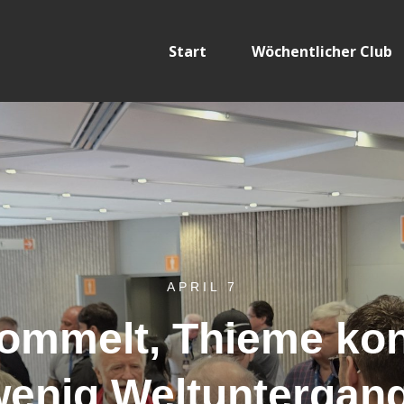
Start
Wöchentlicher Club
APRIL 7
ommelt, Thieme kont
wenig Weltuntergang