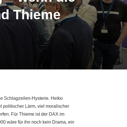
nd Thieme
die Schlagzeilen-Hysterie. Heiko
politischer Lärm, viel moralischer
erfen. Für Thieme ist der DAX im
00 wäre für ihn noch kein Drama, ein