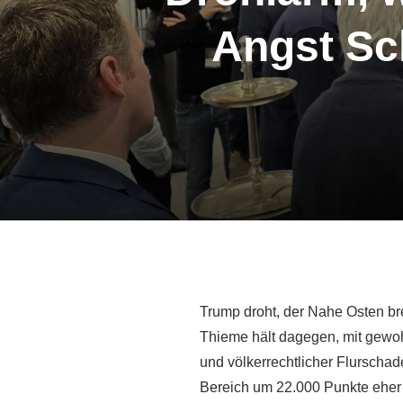
Angst Sc
Trump droht, der Nahe Osten bre
Thieme hält dagegen, mit gewohn
und völkerrechtlicher Flurschad
Bereich um 22.000 Punkte eher 