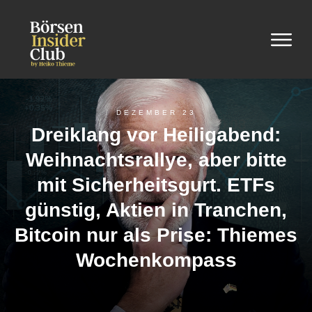
DEZEMBER 23
Dreiklang vor Heiligabend:
Weihnachtsrallye, aber bitte
mit Sicherheitsgurt. ETFs
günstig, Aktien in Tranchen,
Bitcoin nur als Prise: Thiemes
Wochenkompass