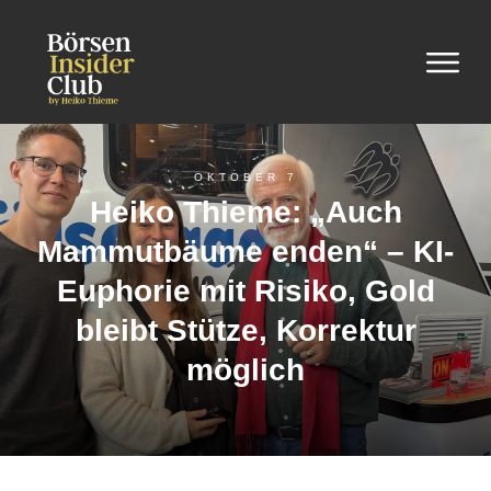
OKTOBER 7
Heiko Thieme: „Auch
Mammutbäume enden“ – KI-
Euphorie mit Risiko, Gold
bleibt Stütze, Korrektur
möglich