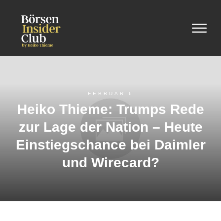
FEBRUAR 6
Heiko Thieme: Trumps Rede
zur Lage der Nation – Heute
Einstiegschance bei Daimler
und Wirecard?