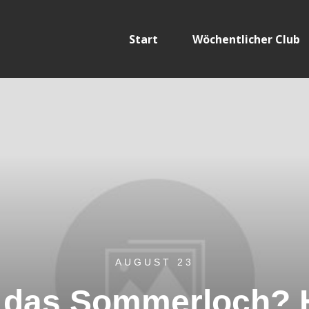
Start
Wöchentlicher Club
AUGUST 23
 das Sommerloch? H